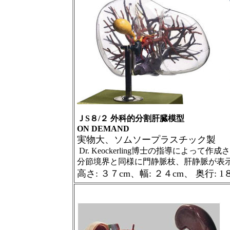
ＪS８/２ 外科的分割肝臓模型
ON DEMAND
実物大、ソムソープラスチック製
Dr. Keockerling博士の指導によって
分節境界と同様に門静脈枝、肝静脈が表
高さ: ３７cm、幅: ２４cm、 奥行: 