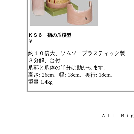
ＫＳ６ 指の爪模型
￥
約１０倍大、ソムソープラスティック製
３分解、台付
爪郭と爪体の半分は動かせます。
高さ
: 26cm
、幅
: 18cm
、奥行
: 18cm
、
重量
1.4kg
Ａｌｌ Ｒｉ