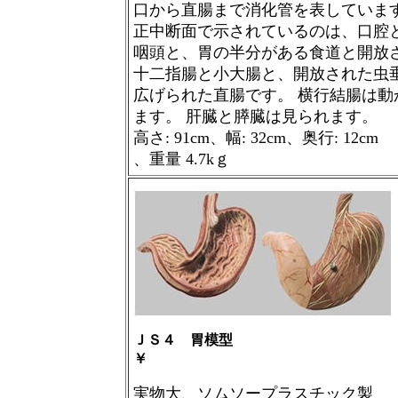
口から直腸まで消化管を表していま
正中断面で示されているのは、口腔
咽頭と、胃の半分がある食道と開放
十二指腸と小大腸と、開放された虫
広げられた直腸です。 横行結腸は動
ます。 肝臓と膵臓は見られます。
高さ: 91cm、幅: 32cm、奥行: 12cm
、重量 4.7kｇ
ＪＳ４ 胃模型
￥
実物大、ソムソープラスチック製