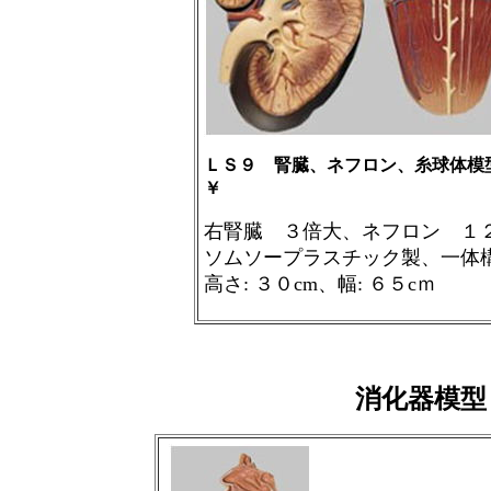
ＬＳ９ 腎臓、ネフロン、糸球体模
￥
右腎臓 ３倍大、ネフロン １
ソムソープラスチック製、一体
高さ
:
３０
cm
、幅
:
６５
c
ｍ
消化器模型（De