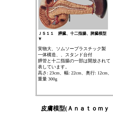
ＪＳ１１ 膵臓、十二指腸、脾臓模型
￥
実物大、ソムソープラスチック製
一体構造、、スタンド台付
膵管と十二指腸の一部は開放されて
表しています。
高さ
: 23cm
、幅
: 22cm
、奥行
: 12cm
、
重量
300g
皮膚模型(Ａｎａｔｏｍｙ