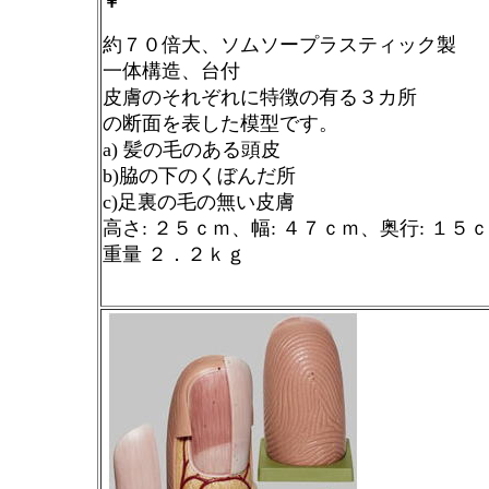
￥
約７０倍大、ソムソープラスティック製
一体構造、台付
皮膚のそれぞれに特徴の有る３カ所
の断面を表した模型です。
a)
髪の毛のある頭皮
b)
脇の下のくぼんだ所
c)
足裏の毛の無い皮膚
高さ
:
２５ｃｍ、幅
:
４７ｃｍ、奥行
:
１５ｃ
重量 ２．２ｋｇ