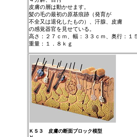
皮膚の層は動かせます。
髪の毛の最初の原基痕跡（発育が
不全又は退化したもの）、汗腺、皮膚
の感覚器官を見せている。
高さ：２７ｃｍ、幅：３３ｃｍ、奥行：１
重量：１．８ｋｇ
ＫＳ３ 皮膚の断面ブロック模型