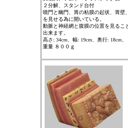
２分解、スタンド台付
噴門と幽門、胃の粘膜の起状、胃壁
を見せる為に開いている。
動脈と神経網と腹膜の位置を見るこ
出来ます。
高さ
: 34cm
、幅
: 19cm
、奥行
: 18cm
、
重量 ８００ｇ