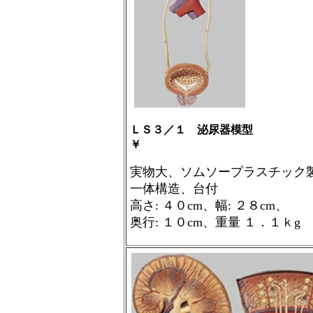
ＬＳ３／１ 泌尿器模型
￥
実物大、ソムソープラスチック
一体構造、台付
高さ
:
４０
cm
、幅
:
２８
cm
、
奥行
:
１０
cm
、重量 １．１ｋ
g